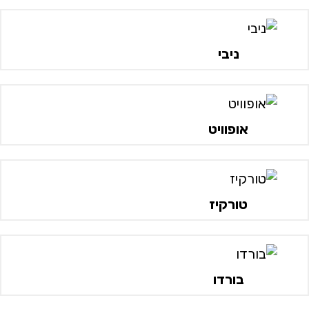
ניבי
אופוויט
טורקיז
בורדו