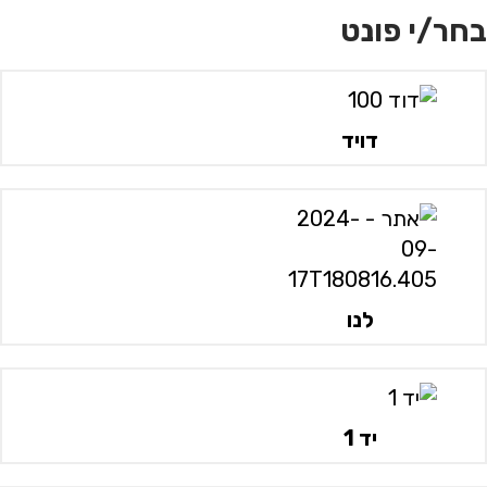
בחר/י פונט
דויד
לנו
יד 1