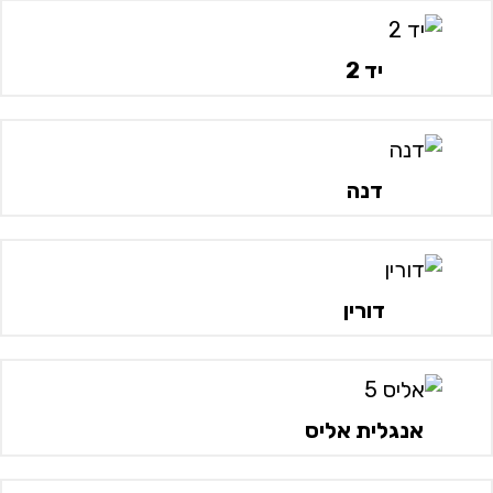
יד 2
דנה
דורין
אנגלית אליס