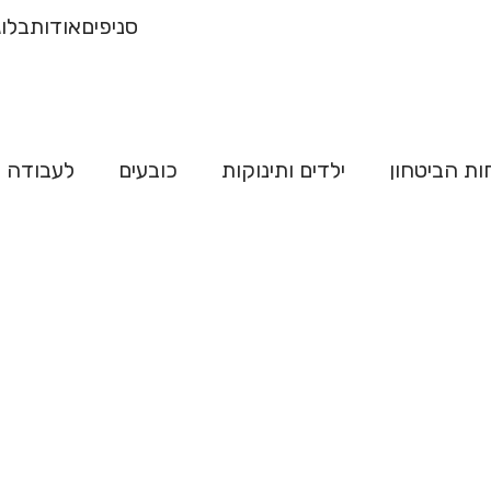
רכישה של 500
משלו
סניפים
אודות
בלוג
"ח
ות הביטחון
ילדים ותינוקות
כובעים
לעבודה