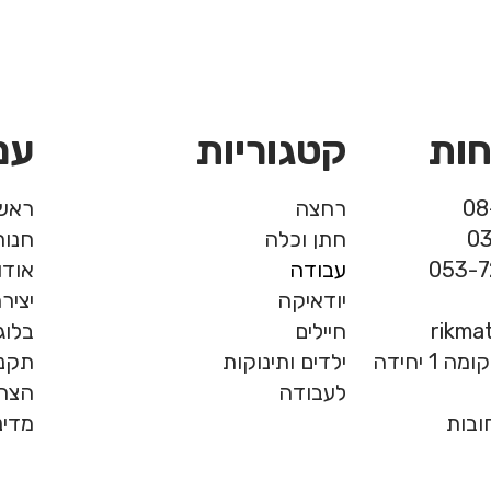
חות
קטגוריות
עמ
רחצה
ראשי
חתן וכלה
חנות
עבודה
אודו
יודאיקה
יציר
rikma
חיילים
בלוג
המרכבה 19, חולון, קומה 1 יחידה
ילדים ותינוקות
תקנו
לעבודה
הצהר
מדינ