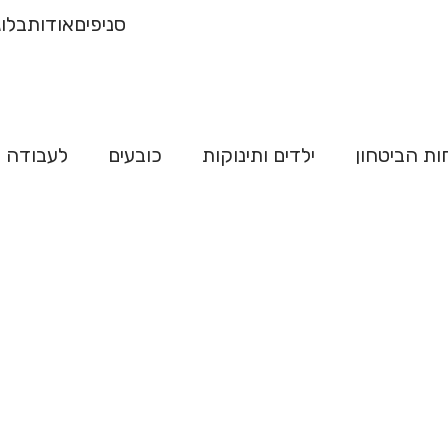
רכישה של 500
משלו
סניפים
אודות
בלוג
"ח
ות הביטחון
ילדים ותינוקות
כובעים
לעבודה