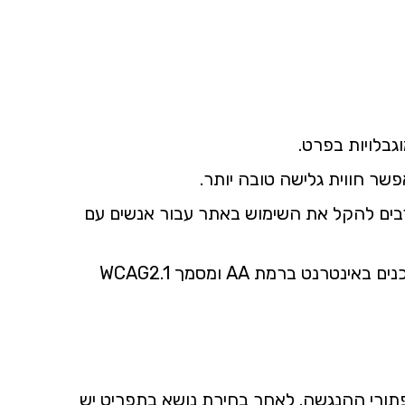
בלויות בפרט.
שר חווית גלישה טובה יותר.
ם רבים להקל את השימוש באתר עבור אנשים עם
כדי לממש הבטחה זו, אנו שואפים לדבוק ככל האפשר בהמלצות התקן הישראלי (ת”י 5568) לנגישות תכנים באינטרנט ברמת AA ומסמך WCAG2.1
על התפריט מאפשרת פתיחת כפתורי ההנגשה. לאחר בחירת נושא בתפריט יש