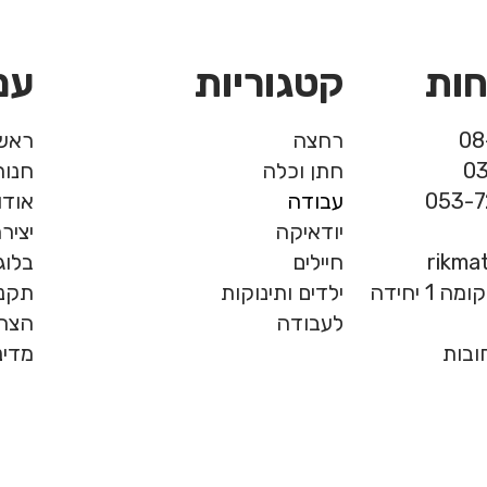
חות
קטגוריות
עמ
רחצה
ראשי
חתן וכלה
חנות
עבודה
אודו
יודאיקה
יציר
rikma
חיילים
בלוג
המרכבה 19, חולון, קומה 1 יחידה
ילדים ותינוקות
תקנו
לעבודה
הצהר
מדינ