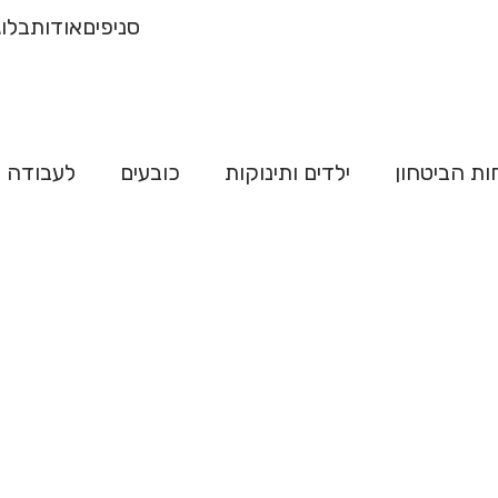
רכישה של 500
משלו
סניפים
אודות
בלוג
"ח
ות הביטחון
ילדים ותינוקות
כובעים
לעבודה