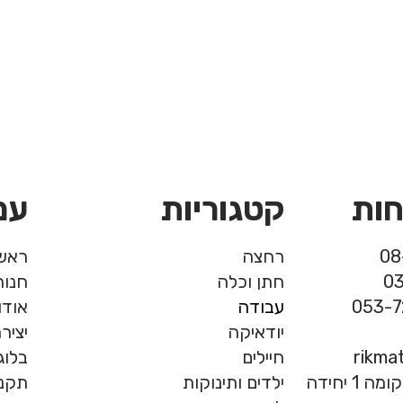
חות
קטגוריות
עמ
רחצה
ראשי
חתן וכלה
חנות
עבודה
אודו
יודאיקה
יציר
rikma
חיילים
בלוג
המרכבה 19, חולון, קומה 1 יחידה
ילדים ותינוקות
תקנו