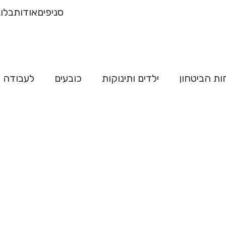
רכישה של 500
משלו
סניפים
אודות
בלוג
"ח
ות הביטחון
ילדים ותינוקות
כובעים
לעבודה