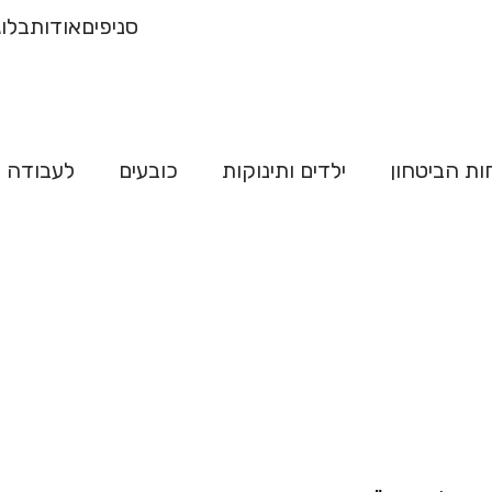
רכישה של 500
משלו
סניפים
אודות
בלוג
"ח
ות הביטחון
ילדים ותינוקות
כובעים
לעבודה