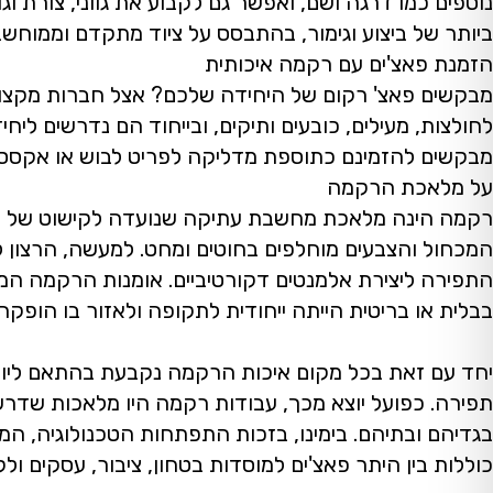
נוספים כמו דרגה ושם, ואפשר גם לקבוע את גווני, צורת
ביותר של ביצוע וגימור, בהתבסס על ציוד מתקדם וממוחשב. 
הזמנת פאצ'ים עם רקמה איכותית
מבקשים פאצ' רקום של היחידה שלכם? אצל חברות מקצועיות
לחולצות, מעילים, כובעים ותיקים, ובייחוד הם נדרשים ליח
מבקשים להזמינם כתוספת מדליקה לפריט לבוש או אקססור
על מלאכת הרקמה
רקמה הינה מלאכת מחשבת עתיקה שנועדה לקישוט של בדים 
המכחול והצבעים מוחלפים בחוטים ומחט. למעשה, הרצון ל
התפירה ליצירת אלמנטים דקורטיביים. אומנות הרקמה המ
בבלית או בריטית הייתה ייחודית לתקופה ולאזור בו הופקה.
יחד עם זאת בכל מקום איכות הרקמה נקבעת בהתאם ליופי
תפירה. כפועל יוצא מכך, עבודות רקמה היו מלאכות שדרשו
בגדיהם ובתיהם. בימינו, בזכות התפתחות הטכנולוגיה, ה
כוללות בין היתר פאצ'ים למוסדות בטחון, ציבור, עסקים ולק