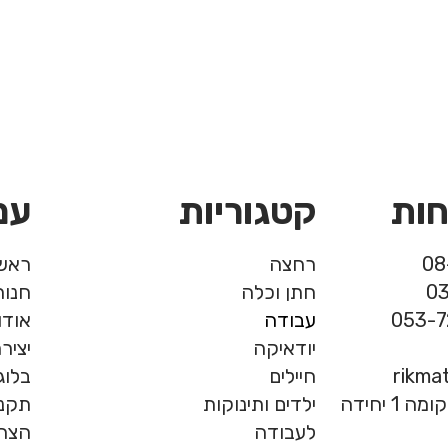
חות
קטגוריות
עמ
רחצה
ראשי
חתן וכלה
חנות
עבודה
אודו
יודאיקה
יציר
rikma
חיילים
בלוג
המרכבה 19, חולון, קומה 1 יחידה
ילדים ותינוקות
תקנו
לעבודה
הצהר