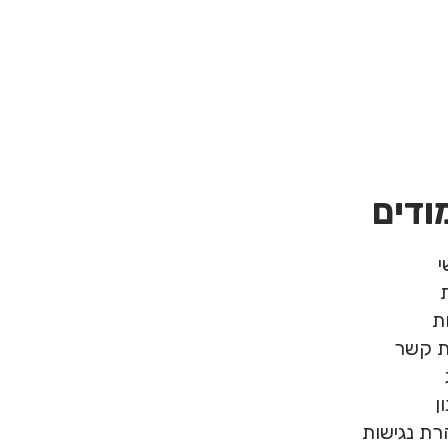
ודים
ת
ת קשר
ן
ת נגישות