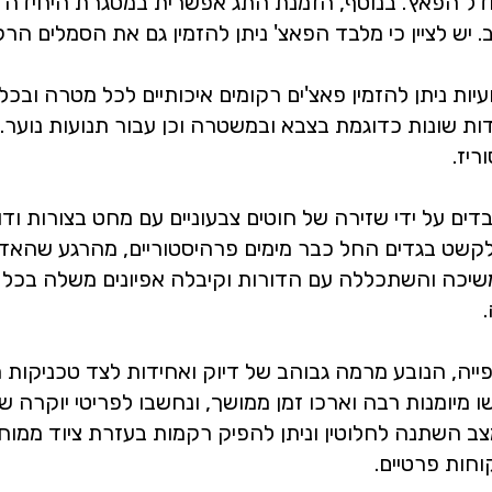
 וגודל הפאץ'. בנוסף, הזמנת התג אפשרית במסגרת היחיד
יש לציין כי מלבד הפאצ' ניתן להזמין גם את הסמלים הרקו
 ניתן להזמין פאצ'ים רקומים איכותיים לכל מטרה ובכל 
ידות שונות כדוגמת בצבא ובמשטרה וכן עבור תנועות נוער. 
יז.
על ידי שזירה של חוטים צבעוניים עם מחט בצורות ודוגמ
קשט בגדים החל כבר מימים פרהיסטוריים, מהרגע שהאדם 
שיכה והשתכללה עם הדורות וקיבלה אפיונים משלה בכל ח
יה, הנובע מרמה גבוהב של דיוק ואחידות לצד טכניקות 
 מיומנות רבה וארכו זמן ממושך, ונחשבו לפריטי יוקרה 
מצב השתנה לחלוטין וניתן להפיק רקמות בעזרת ציוד ממו
וחות פרטיים.