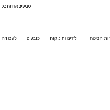
רכישה של 500
משלו
סניפים
אודות
בלוג
"ח
ות הביטחון
ילדים ותינוקות
כובעים
לעבודה